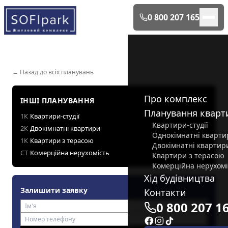
0 800 207 165
← Назад до всіх планувань
Про комплекс
ІНШІ ПЛАНУВАННЯ
Планування кварт
1К
Квартири-студії
Квартири-студії
2К
Двокімнатні квартири
Однокімнатні кварти
1К
Квартири з терасою
Двокімнатні квартир
СТ
Комерційна нерухомість
Квартири з терасою
Комерційна нерухомі
Хід будівництва
Залишити заявку
Контакти
0 800 207 1