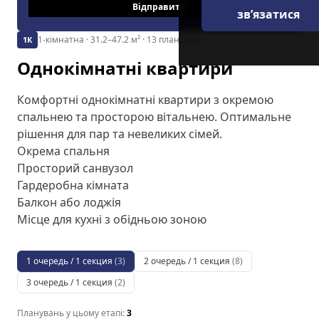
Відправити
зв’язатися
1-кімнатна
· 31.2–47.2 м²
· 13 планувань
1К
Однокімнатні квартири
Комфортні однокімнатні квартири з окремою
спальнею та просторою вітальнею. Оптимальне
рішення для пар та невеликих сімей.
Окрема спальня
Просторий санвузол
Гардеробна кімната
Балкон або лоджія
Місце для кухні з обідньою зоною
1 очередь / 1 секция
(
3
)
2 очередь / 1 секция
(
8
)
3 очередь / 1 секция
(
2
)
Планувань у цьому етапі:
3